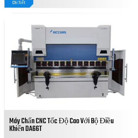
Chi Tiết
Máy Chấn CNC Tốc Độ Cao Với Bộ Điều
Khiển DA66T