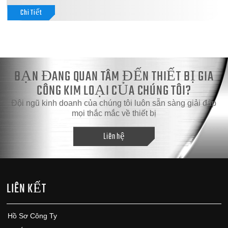
Chi Tiết
BẠN ĐANG QUAN TÂM ĐẾN THIẾT BỊ GIA
CÔNG KIM LOẠI CỦA CHÚNG TÔI?
Đội ngũ kinh doanh của chúng tôi luôn sẵn sàng giải đáp
mọi thắc mắc về thiết bị
Liên hệ
LIÊN KẾT
Hồ Sơ Công Ty