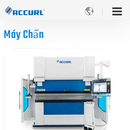

Máy Chấn