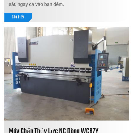
sát, ngay cả vào ban đêm.
Chi Tiết
Máy Chấn Thủy Lực NC Dòng WC67Y