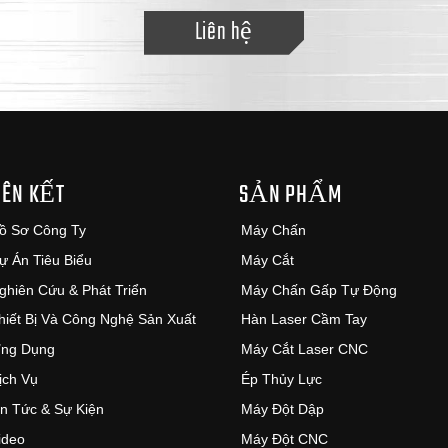
Liên hệ
IÊN KẾT
SẢN PHẨM
ồ Sơ Công Ty
Máy Chấn
ự Án Tiêu Biểu
Máy Cắt
ghiên Cứu & Phát Triển
Máy Chấn Gấp Tự Động
hiết Bị Và Công Nghệ Sản Xuất
Hàn Laser Cầm Tay
ng Dụng
Máy Cắt Laser CNC
ịch Vụ
Ép Thủy Lực
in Tức & Sự Kiện
Máy Đột Dập
ideo
Máy Đột CNC