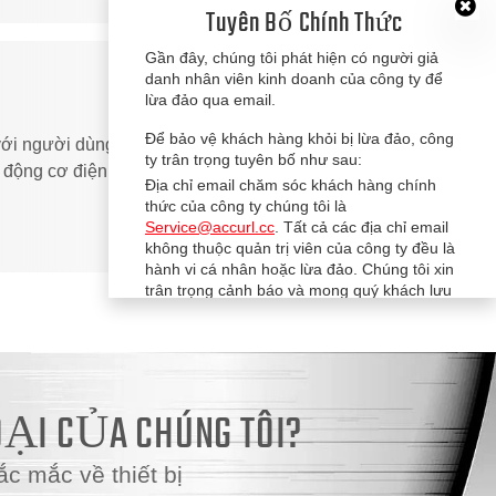
Tuyên Bố Chính Thức
Gần đây, chúng tôi phát hiện có người giả
danh nhân viên kinh doanh của công ty để
lừa đảo qua email.
Để bảo vệ khách hàng khỏi bị lừa đảo, công
với người dùng. Kết cấu hoàn toàn bằng thép
ty trân trọng tuyên bố như sau:
 động cơ điện + hộp số và hệ thống bánh răng.
Địa chỉ email chăm sóc khách hàng chính
thức của công ty chúng tôi là
Service@accurl.cc
. Tất cả các địa chỉ email
không thuộc quản trị viên của công ty đều là
hành vi cá nhân hoặc lừa đảo. Chúng tôi xin
trân trọng cảnh báo và mong quý khách lưu
ý.
OẠI CỦA CHÚNG TÔI?
c mắc về thiết bị