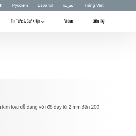
sh
Русский
Español
العربية
Tiếng Việt
Tin Tức & Sự Kiện
Video
Liên Hệ
m kim loại dễ dàng với độ dày từ 2 mm đến 200