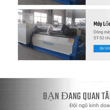
Máy Lốc
Dòng máy 
ST-52 chắ
Chi Tiế
BẠN ĐANG QUAN TÂM
Đội ngũ kinh doa