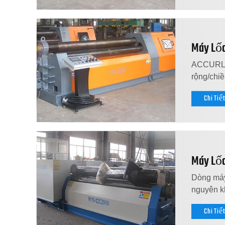
Máy Lốc
ACCURL sả
rộng/chi
Chi Tiế
Máy Lốc
Dòng máy 
nguyên kh
Chi Tiế