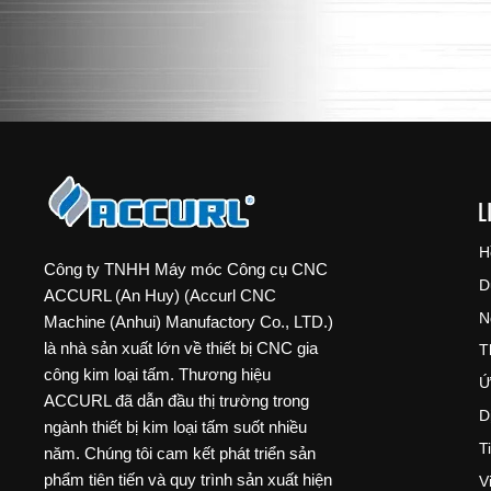
L
H
Công ty TNHH Máy móc Công cụ CNC
D
ACCURL (An Huy) (Accurl CNC
N
Machine (Anhui) Manufactory Co., LTD.)
là nhà sản xuất lớn về thiết bị CNC gia
T
công kim loại tấm. Thương hiệu
Ứ
ACCURL đã dẫn đầu thị trường trong
D
ngành thiết bị kim loại tấm suốt nhiều
T
năm. Chúng tôi cam kết phát triển sản
phẩm tiên tiến và quy trình sản xuất hiện
V