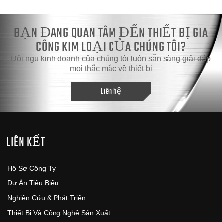
BẠN ĐANG QUAN TÂM ĐẾN THIẾT BỊ GIA
CÔNG KIM LOẠI CỦA CHÚNG TÔI?
Đội ngũ kinh doanh của chúng tôi luôn sẵn sàng giải đáp
mọi thắc mắc về thiết bị
Liên hệ
LIÊN KẾT
Hồ Sơ Công Ty
Dự Án Tiêu Biểu
Nghiên Cứu & Phát Triển
Thiết Bị Và Công Nghệ Sản Xuất