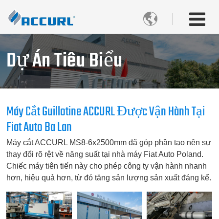

Dự Án Tiêu Biểu
Máy Cắt Guillotine ACCURL Được Vận Hành Tại
Fiat Auto Ba Lan
Máy cắt ACCURL MS8-6x2500mm đã góp phần tạo nên sự
thay đổi rõ rệt về năng suất tại nhà máy Fiat Auto Poland.
Chiếc máy tiên tiến này cho phép công ty vận hành nhanh
hơn, hiệu quả hơn, từ đó tăng sản lượng sản xuất đáng kể.