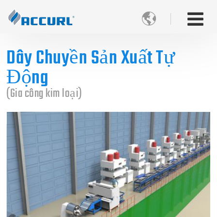

Dây Chuyền Sản Xuất Tự
Động
(Gia công kim loại)