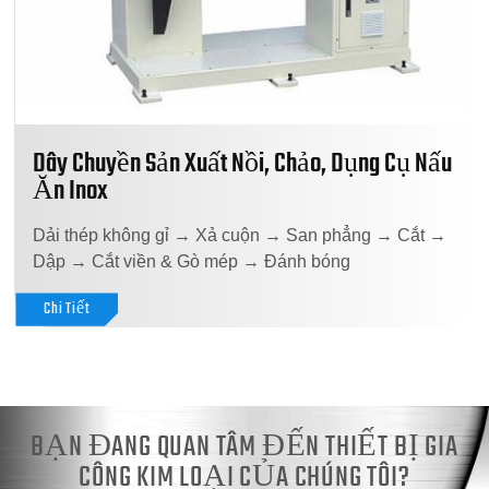
Dây Chuyền Sản Xuất Nồi, Chảo, Dụng Cụ Nấu
Ăn Inox
Dải thép không gỉ → Xả cuộn → San phẳng → Cắt →
Dập → Cắt viền & Gò mép → Đánh bóng
Chi Tiết
BẠN ĐANG QUAN TÂM ĐẾN THIẾT BỊ GIA
CÔNG KIM LOẠI CỦA CHÚNG TÔI?