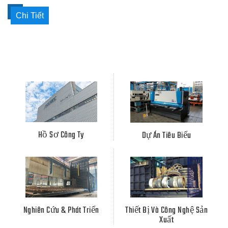
Chi Tiết
Hồ Sơ Công Ty
Dự Án Tiêu Biểu
Nghiên Cứu & Phát Triển
Thiết Bị Và Công Nghệ Sản
Xuất