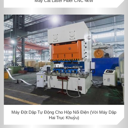
Máy Cắt Laser Fiber CNC 4kW
Máy Đột Dập Tự Động Cho Hộp Nối Điện (Với Máy Dập
Hai Trục Khuỷu)