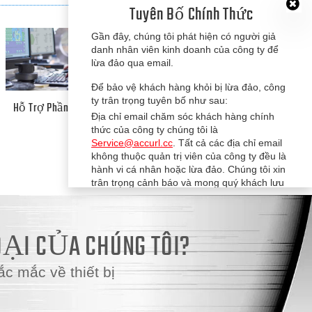
Tuyên Bố Chính Thức
Gần đây, chúng tôi phát hiện có người giả
danh nhân viên kinh doanh của công ty để
lừa đảo qua email.
Để bảo vệ khách hàng khỏi bị lừa đảo, công
ty trân trọng tuyên bố như sau:
Hỗ Trợ Phần Mềm
Bảo Hành
Địa chỉ email chăm sóc khách hàng chính
thức của công ty chúng tôi là
Service@accurl.cc
. Tất cả các địa chỉ email
không thuộc quản trị viên của công ty đều là
hành vi cá nhân hoặc lừa đảo. Chúng tôi xin
trân trọng cảnh báo và mong quý khách lưu
ý.
OẠI CỦA CHÚNG TÔI?
c mắc về thiết bị