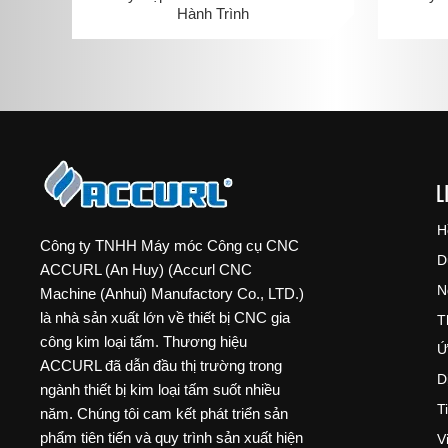
Hành Trình
L
H
Công ty TNHH Máy móc Công cụ CNC
D
ACCURL (An Huy) (Accurl CNC
N
Machine (Anhui) Manufactory Co., LTD.)
là nhà sản xuất lớn về thiết bị CNC gia
T
công kim loại tấm. Thương hiệu
Ứ
ACCURL đã dẫn đầu thị trường trong
D
ngành thiết bị kim loại tấm suốt nhiều
T
năm. Chúng tôi cam kết phát triển sản
phẩm tiên tiến và quy trình sản xuất hiện
V