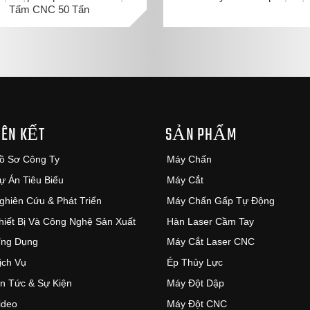
Tấm CNC 50 Tấn
IÊN KẾT
SẢN PHẨM
ồ Sơ Công Ty
Máy Chấn
ự Án Tiêu Biểu
Máy Cắt
ghiên Cứu & Phát Triển
Máy Chấn Gấp Tự Động
hiết Bị Và Công Nghệ Sản Xuất
Hàn Laser Cầm Tay
ng Dụng
Máy Cắt Laser CNC
ịch Vụ
Ép Thủy Lực
in Tức & Sự Kiện
Máy Đột Dập
ideo
Máy Đột CNC