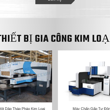
THIẾT BỊ GIA CÔNG KIM LOẠ
ột Dập Tháp Pháo Kim Loại
Máy Chấn Gấp Tự Độ