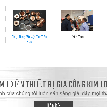
Phụ Tùng Và Vật Tư Tiêu
Đào Tạo
Hao
 ĐẾN THIẾT BỊ GIA CÔNG KIM L
nh của chúng tôi luôn sẵn sàng giải đáp mọi thắ
Liên hệ