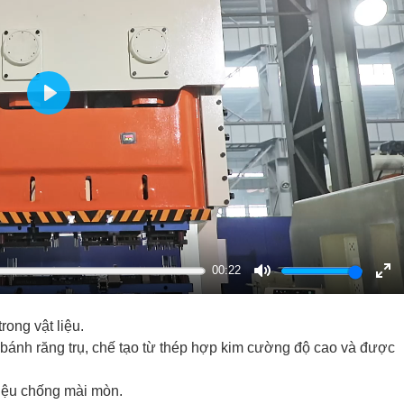
Play
00:22
Mute
Ent
ful
ong vật liệu.
bánh răng trụ, chế tạo từ thép hợp kim cường độ cao và được
liệu chống mài mòn.