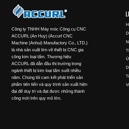
L
H
Công ty TNHH Máy móc Công cụ CNC
D
ACCURL (An Huy) (Accurl CNC
N
Machine (Anhui) Manufactory Co., LTD.)
là nhà sản xuất lớn về thiết bị CNC gia
T
công kim loại tấm. Thương hiệu
Ứ
ACCURL đã dẫn đầu thị trường trong
D
ngành thiết bị kim loại tấm suốt nhiều
T
năm. Chúng tôi cam kết phát triển sản
phẩm tiên tiến và quy trình sản xuất hiện
V
đại để duy trì và đạt được những thành
công mới trên quy mô lớn.