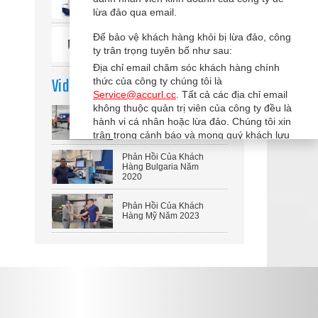
Máy Chấn Gấp Tự Động
lừa đảo qua email.
Để bảo vệ khách hàng khỏi bị lừa đảo, công
Máy Chấn Điện Servo
Với Hệ Thống DA66T
ty trân trọng tuyên bố như sau:
Địa chỉ email chăm sóc khách hàng chính
Video Khác
thức của công ty chúng tôi là
Service@accurl.cc
. Tất cả các địa chỉ email
không thuộc quản trị viên của công ty đều là
Nhà Máy Của Khách
hành vi cá nhân hoặc lừa đảo. Chúng tôi xin
Hàng Đức Năm 2020
trân trọng cảnh báo và mong quý khách lưu
ý.
Phản Hồi Của Khách
Hàng Bulgaria Năm
2020
Phản Hồi Của Khách
Hàng Mỹ Năm 2023