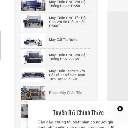
Máy Chấn CNC Với Hệ
Thống Delem DA58
Máy Chấn CNC Tốc Độ
Cao Với Bộ Điều Khiển
DA66T
Máy Cắt Tia Nước
Máy Chấn CNC Với Hệ
Thống ESA S660W
Máy Chấn Tandem Với
Bộ Điều Khiển An Toàn
Tích Hợp PCSS-A
Robot Máy Chấn Tôn
Máy Cắt Thủy Lực CNC
Tuyên Bố Chính Thức
Kiểu Guillotine Với Hệ
Thống Đỡ Tấm Khí Nén
Gần đây, chúng tôi phát hiện có người giả
danh nhân viên kinh doanh của công ty để