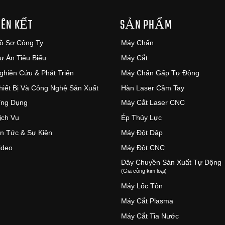
IÊN KẾT
SẢN PHẨM
ồ Sơ Công Ty
Máy Chấn
ự Án Tiêu Biểu
Máy Cắt
ghiên Cứu & Phát Triển
Máy Chấn Gấp Tự Động
hiết Bị Và Công Nghệ Sản Xuất
Hàn Laser Cầm Tay
ng Dụng
Máy Cắt Laser CNC
ịch Vụ
Ép Thủy Lực
in Tức & Sự Kiện
Máy Đột Dập
ideo
Máy Đột CNC
Dây Chuyền Sản Xuất Tự Động
(Gia công kim loại)
Máy Lốc Tôn
Máy Cắt Plasma
Máy Cắt Tia Nước