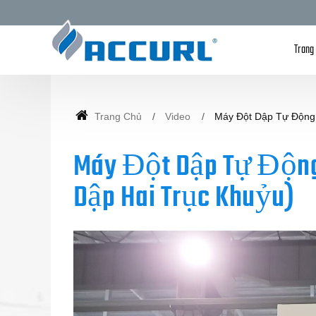
Trang
Trang Chủ
Video
Máy Đột Dập Tự Động 
Máy Đột Dập Tự Động
Dập Hai Trục Khuỷu)