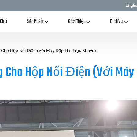
Engli
 Chủ
Sản Phẩm
Giới Thiệu
Dịch Vụ
Cho Hộp Nối Điện (Với Máy Dập Hai Trục Khuỷu)
 Cho Hộp Nối Điện (Với Máy