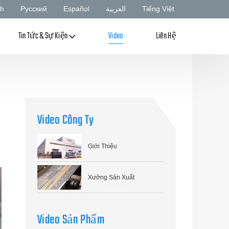
sh
Русский
Español
العربية
Tiếng Việt
Tin Tức & Sự Kiện
Video
Liên Hệ
Video Công Ty
Giới Thiệu
Xưởng Sản Xuất
Video Sản Phẩm