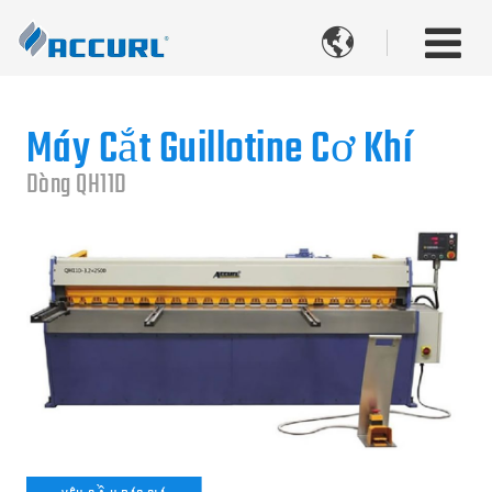

Máy Cắt Guillotine Cơ Khí
Dòng QH11D