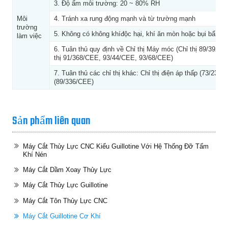
3. Độ ẩm môi trường: 20 ~ 80% RH
Môi
4. Tránh xa rung động mạnh và từ trường mạnh
trường
5. Không có không khíđộc hại, khí ăn mòn hoặc bụi bẩn
làm việc
6. Tuân thủ quy định về Chỉ thị Máy móc (Chỉ thị 89/392/C
thị 91/368/CEE, 93/44/CEE, 93/68/CEE)
7. Tuân thủ các chỉ thị khác: Chỉ thị điện áp thấp (73/23/
(89/336/CEE)
Sản phẩm liên quan
Máy Cắt Thủy Lực CNC Kiểu Guillotine Với Hệ Thống Đỡ Tấm
Khí Nén
Máy Cắt Dầm Xoay Thủy Lực
Máy Cắt Thủy Lực Guillotine
Máy Cắt Tôn Thủy Lực CNC
Máy Cắt Guillotine Cơ Khí