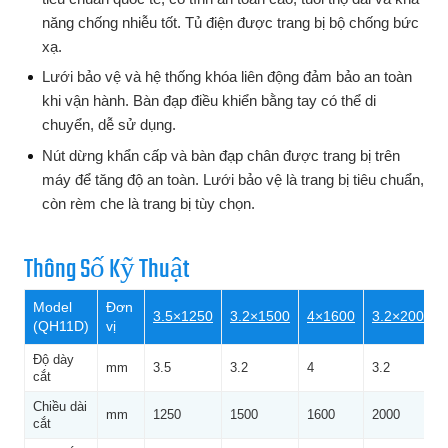
năng chống nhiễu tốt. Tủ điện được trang bị bộ chống bức
xạ.
Lưới bảo vệ và hệ thống khóa liên động đảm bảo an toàn
khi vận hành. Bàn đạp điều khiển bằng tay có thể di
chuyển, dễ sử dụng.
Nút dừng khẩn cấp và bàn đạp chân được trang bị trên
máy để tăng độ an toàn. Lưới bảo vệ là trang bị tiêu chuẩn,
còn rèm che là trang bị tùy chọn.
Thông Số Kỹ Thuật
Model
Đơn
3.5×1250
3.2×1500
4×1600
3.2×2000
(QH11D)
vị
Độ dày
mm
3.5
3.2
4
3.2
cắt
Chiều dài
mm
1250
1500
1600
2000
cắt