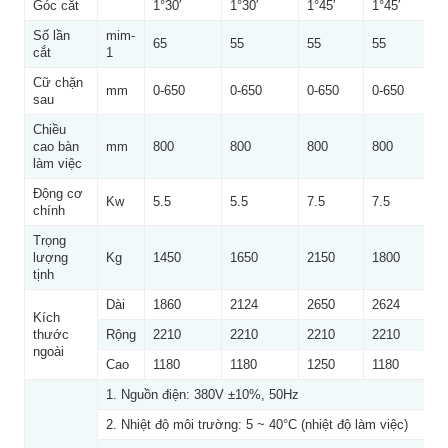
Góc cắt
1°30′
1°30′
1°45′
1°45′
Số lần
mim-
65
55
55
55
cắt
1
Cữ chặn
mm
0-650
0-650
0-650
0-650
sau
Chiều
cao bàn
mm
800
800
800
800
làm việc
Động cơ
Kw
5.5
5.5
7.5
7.5
chính
Trọng
lượng
Kg
1450
1650
2150
1800
tịnh
Dài
1860
2124
2650
2624
Kích
thước
Rộng
2210
2210
2210
2210
ngoài
Cao
1180
1180
1250
1180
1. Nguồn điện: 380V ±10%, 50Hz
2. Nhiệt độ môi trường: 5 ~ 40°C (nhiệt độ làm việc)