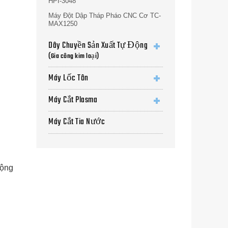
HPI-3048
Máy Đột Dập Tháp Pháo CNC Cơ TC-
MAX1250
Dây Chuyền Sản Xuất Tự Động
(Gia công kim loại)
Máy Lốc Tôn
Máy Cắt Plasma
Máy Cắt Tia Nước
động