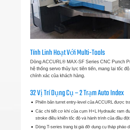
Tính Linh Hoạt Với Multi-Tools
Dòng ACCURL® MAX-SF Series CNC Punch Press là
hệ thống servo thủy lực tiên tiến, mang lại tốc đ
chính xác của khách hàng.
32 Vị Trí Dụng Cụ – 2 Trạm Auto Index
Phiên bản turret entry-level của ACCURL được tra
Các chi tiết cơ khí của cụm H+L Hydraulic ram đư
stroke điều khiển tốc độ và hành trình của đầu đột
Dòng T-series trang bị giá đỡ dụng cụ tháp pháo d