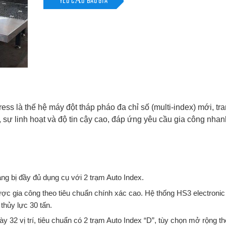
YÊU CẦU BÁO GIÁ
 thế hệ máy đột tháp pháo đa chỉ số (multi-index) mới, tra
ộ, sự linh hoạt và độ tin cậy cao, đáp ứng yêu cầu gia công nhan
ng bị đầy đủ dụng cụ với 2 trạm Auto Index.
ợc gia công theo tiêu chuẩn chính xác cao. Hệ thống HS3 electronic
 thủy lực 30 tấn.
ày 32 vị trí, tiêu chuẩn có 2 trạm Auto Index “D”, tùy chọn mở rộng t