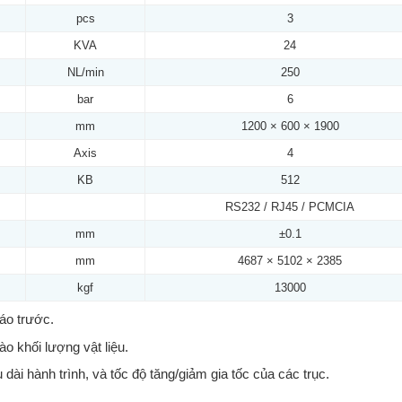
pcs
3
KVA
24
NL/min
250
bar
6
mm
1200 × 600 × 1900
Axis
4
KB
512
RS232 / RJ45 / PCMCIA
mm
±0.1
mm
4687 × 5102 × 2385
kgf
13000
áo trước.
o khối lượng vật liệu.
 dài hành trình, và tốc độ tăng/giảm gia tốc của các trục.