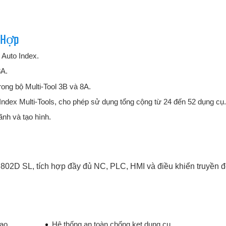
 Hợp
 Auto Index.
8A.
ong bộ Multi-Tool 3B và 8A.
 Index Multi-Tools, cho phép sử dụng tổng cộng từ 24 đến 52 dụng cụ.
ãnh và tạo hình.
 802D SL, tích hợp đầy đủ NC, PLC, HMI và điều khiển truyền 
ao.
Hệ thống an toàn chống kẹt dụng cụ.