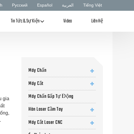
sh
Русский
Español
العربية
Tiếng Việt
Tin Tức & Sự Kiện
Video
Liên Hệ
Máy Chấn
Máy Cắt
Máy Chấn Gấp Tự Động
 gia
ất
Hàn Laser Cầm Tay
hống,
.
Máy Cắt Laser CNC