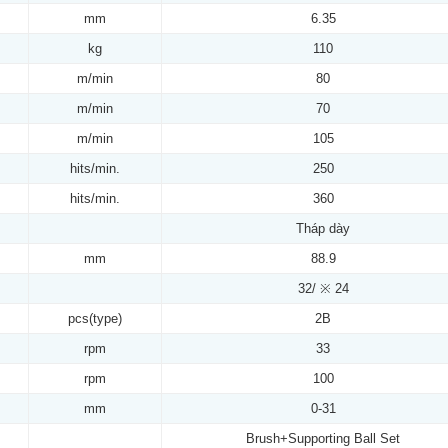
mm
6.35
kg
110
m/min
80
m/min
70
m/min
105
hits/min.
250
hits/min.
360
Tháp dày
mm
88.9
32/ ※ 24
pcs(type)
2B
rpm
33
rpm
100
mm
0-31
Brush+Supporting Ball Set