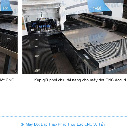
 đột CNC
Kẹp giữ phôi chịu tải nặng cho máy đột CNC Accurl
Máy Đột Dập Tháp Pháo Thủy Lực CNC 30 Tấn