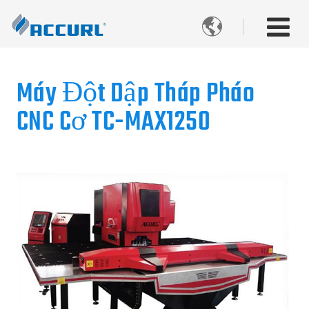

Máy Đột Dập Tháp Pháo
CNC Cơ TC-MAX1250