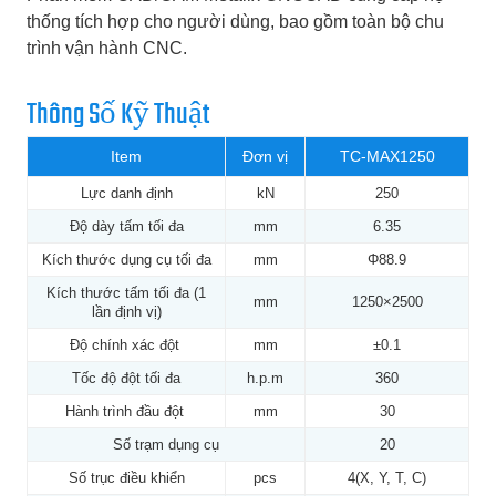
thống tích hợp cho người dùng, bao gồm toàn bộ chu
trình vận hành CNC.
Thông Số Kỹ Thuật
Item
Đơn vị
TC-MAX1250
Lực danh định
kN
250
Độ dày tấm tối đa
mm
6.35
Kích thước dụng cụ tối đa
mm
Φ88.9
Kích thước tấm tối đa (1
mm
1250×2500
lần định vị)
Độ chính xác đột
mm
±0.1
Tốc độ đột tối đa
h.p.m
360
Hành trình đầu đột
mm
30
Số trạm dụng cụ
20
Số trục điều khiển
pcs
4(X, Y, T, C)