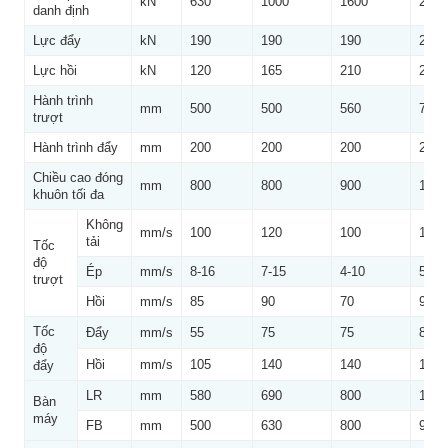
kN
630
1000
1600
2000
danh định
Lực đẩy
kN
190
190
190
280
Lực hồi
kN
120
165
210
240
Hành trình
mm
500
500
560
710
trượt
Hành trình đẩy
mm
200
200
200
200
Chiều cao đóng
mm
800
800
900
1120
khuôn tối đa
Không
mm/s
100
120
100
120
tải
Tốc
độ
Ép
mm/s
8-16
7-15
4-10
5-12
trượt
Hồi
mm/s
85
90
70
95
Tốc
Đẩy
mm/s
55
75
75
80
độ
Hồi
mm/s
105
140
140
145
đẩy
LR
mm
580
690
800
1000
Bàn
máy
FB
mm
500
630
800
940