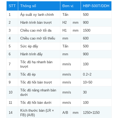
STT
Thông số
Đơn vị
HBP-500T/DDH
1
Áp suất xy lanh chính
Tấn
500
2
Hành trình bàn trượt
H2
mm
900
3
Chiều cao mở tối đa
H1
mm
1500
4
Chiều cao mở tối thiểu
mm
600
5
Sức ép đẩy
Tấn
500
6
Hành trình đẩy
mm
900
Tốc độ hạ nhanh bàn
7
mm/s
100
trượt
8
Tốc độ ép
mm/s
0.2÷2
9
Tốc độ hồi bàn trượt
mm/s
10÷50
Tốc độ nâng nhanh bàn
10
mm/s
30
dưới
11
Tốc độ hồi bàn dưới
mm/s
100
Kích thước bàn (LR ×
14
A/B
mm
1250×1150
FB) (A/B)