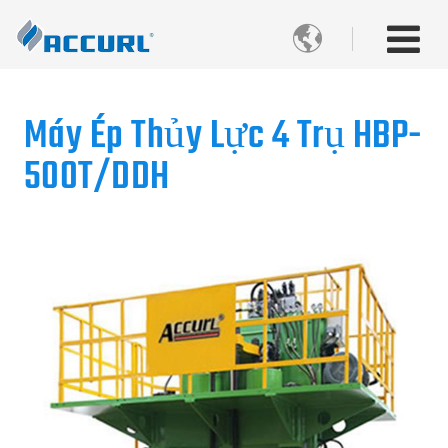

Máy Ép Thủy Lực 4 Trụ HBP-
500T/DDH