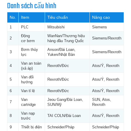
Danh sách cấu hình
No.
Item
Tiêu chuẩn
Nâng cao
1
PLC
Mitsubishi
Siemens
Động
WanNan/Thương hiệu
2
Siemens/Rexroth
cơ bơm
hàng đầu Trung Quốc
Bơm thủy
Anson/Đài Loan,
3
Siemens/Rexroth
lực
Yuken/Nhật Bản
Van an toàn
4
Rexroth/Đức
Atos/Ý, Rexroth
(xả áp)
Van đổi
5
Rexroth/Đức
Atos/Ý, Rexroth
hướng
6
Van tỉ lệ
Rexroth/Đức
Atos/Ý, Rexroth
Van
Jeou Gang/Đài Loan,
SUN, Atos,
7
cartridge
SUN/Mỹ
Rexroth
Van nạp
8
TAI COLN/Đài Loan
Atos/Ý, Rexroth
trước
9
Thiết bị điện
Schneider/Pháp
Schneider/Pháp