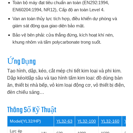
Toàn bộ máy đạt tiêu chuẩn an toàn (EN292:1994,
EN60204:1994, NR12), Cấp độ an toàn Level 4.
Van an toàn thủy lực tích hợp, điều khiển dự phòng và
giám sát động qua giao diện bảo mật.
Bảo vệ bên phải: cửa thẳng đứng, kích hoạt khí nén,
khung nhôm và tấm polycarbonate trong suốt.
Ứng Dụng
Tạo hình, dập, kéo, cắt mép chi tiết kim loại và phi kim.
Dập kéo/dập sâu và tạo hình tấm kim loại: đồ dùng bàn
ăn, thiết bị nhà bếp, vỏ kim loại động cơ, vỏ thiết bị điện,
đèn chiếu sáng…
Thông Số Kỹ Thuật
Model(YL32/HP)
YL32-63
YL32-100
YL32-160
YL3
Lực ép