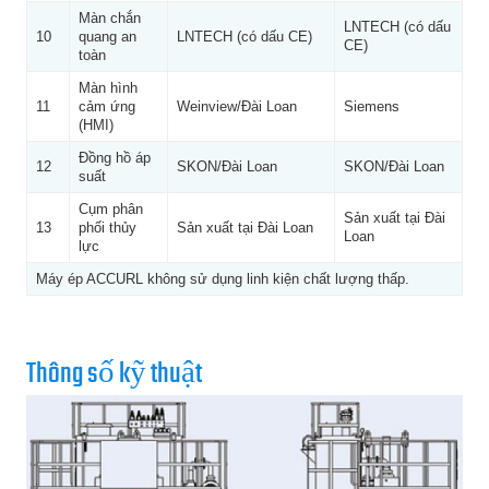
Màn chắn
LNTECH (có dấu
10
quang an
LNTECH (có dấu CE)
CE)
toàn
Màn hình
11
cảm ứng
Weinview/Đài Loan
Siemens
(HMI)
Đồng hồ áp
12
SKON/Đài Loan
SKON/Đài Loan
suất
Cụm phân
Sản xuất tại Đài
13
phối thủy
Sản xuất tại Đài Loan
Loan
lực
Máy ép ACCURL không sử dụng linh kiện chất lượng thấp.
Thông số kỹ thuật