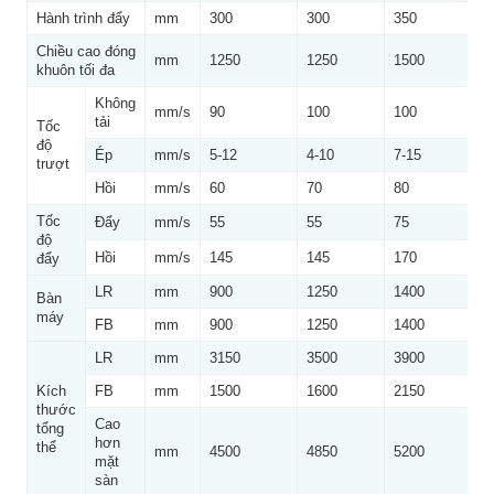
Hành trình đẩy
mm
300
300
350
3
Chiều cao đóng
mm
1250
1250
1500
1
khuôn tối đa
Không
mm/s
90
100
100
1
tải
Tốc
độ
Ép
mm/s
5-12
4-10
7-15
7
trượt
Hồi
mm/s
60
70
80
8
Tốc
Đẩy
mm/s
55
55
75
7
độ
Hồi
mm/s
145
145
170
1
đẩy
LR
mm
900
1250
1400
2
Bàn
máy
FB
mm
900
1250
1400
1
LR
mm
3150
3500
3900
4
Kích
FB
mm
1500
1600
2150
2
thước
Cao
tổng
hơn
thể
mm
4500
4850
5200
5
mặt
sàn