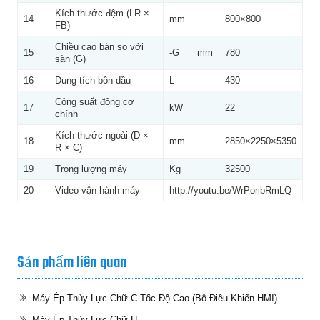
Kích thước đệm (LR ×
14
mm
800×800
FB)
Chiều cao bàn so với
15
-G
mm
780
sàn (G)
16
Dung tích bồn dầu
L
430
Công suất động cơ
17
kW
22
chính
Kích thước ngoài (D ×
18
mm
2850×2250×5350
R × C)
19
Trọng lượng máy
Kg
32500
20
Video vận hành máy
http://youtu.be/WrPoribRmLQ
Sản phẩm liên quan
Máy Ép Thủy Lực Chữ C Tốc Độ Cao (Bộ Điều Khiển HMI)
Máy Ép Thủy Lực Chữ H