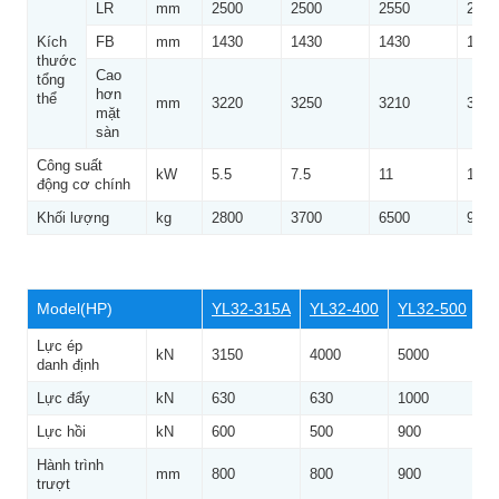
LR
mm
2500
2500
2550
2650
Kích
FB
mm
1430
1430
1430
1350
thước
Cao
tổng
hơn
thể
mm
3220
3250
3210
3800
mặt
sàn
Công suất
kW
5.5
7.5
11
15
động cơ chính
Khối lượng
kg
2800
3700
6500
9000
Model(HP)
YL32-315A
YL32-400
YL32-500
Y
Lực ép
kN
3150
4000
5000
5
danh định
Lực đẩy
kN
630
630
1000
1
Lực hồi
kN
600
500
900
9
Hành trình
mm
800
800
900
9
trượt