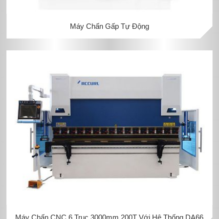
Máy Chấn Gấp Tự Động
Máy Chấn CNC 6 Trục 3000mm 200T Với Hệ Thống DA66