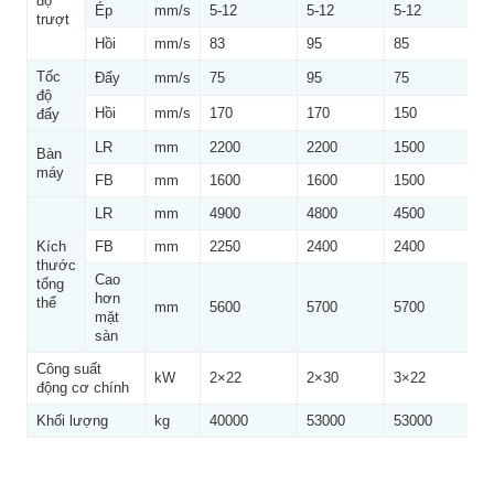
độ
Ép
mm/s
5-12
5-12
5-12
trượt
Hồi
mm/s
83
95
85
Tốc
Đẩy
mm/s
75
95
75
độ
Hồi
mm/s
170
170
150
đẩy
LR
mm
2200
2200
1500
Bàn
máy
FB
mm
1600
1600
1500
LR
mm
4900
4800
4500
Kích
FB
mm
2250
2400
2400
thước
Cao
tổng
hơn
thể
mm
5600
5700
5700
mặt
sàn
Công suất
kW
2×22
2×30
3×22
động cơ chính
Khối lượng
kg
40000
53000
53000