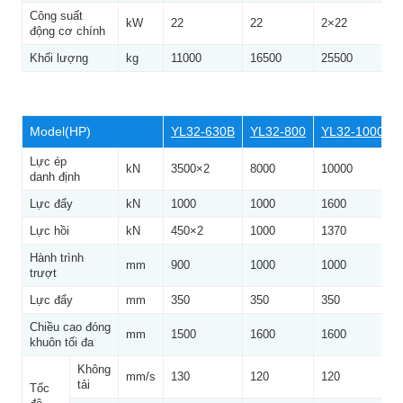
Công suất
kW
22
22
2×22
2
động cơ chính
Khối lượng
kg
11000
16500
25500
3
Model(HP)
YL32-630B
YL32-800
YL32-1000
Lực ép
kN
3500×2
8000
10000
danh định
Lực đẩy
kN
1000
1000
1600
Lực hồi
kN
450×2
1000
1370
Hành trình
mm
900
1000
1000
trượt
Lực đẩy
mm
350
350
350
Chiều cao đóng
mm
1500
1600
1600
khuôn tối đa
Không
mm/s
130
120
120
tải
Tốc